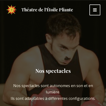
Aller
au
Théatre de l'Étoile Pliante
MAI
contenu
ME
Nos spectacles
Nos spectacles sont autonomes en son et en
lumière.
Ils sont adaptables à différentes configurations.